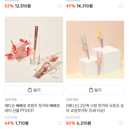
26,500원
28,200원
53%
12,510원
49%
14,310원
담기
담기
업체 배송
업체 배송
에디슨 빼빼로 프렌즈 젓가락 빼빼로
[에디슨] 2단계 스텐 젓가락 오른손 유
데이 선물 PF5431
아 교정젓가락 (5세 이상)
4,700원
12,500원
64%
1,710원
50%
6,210원