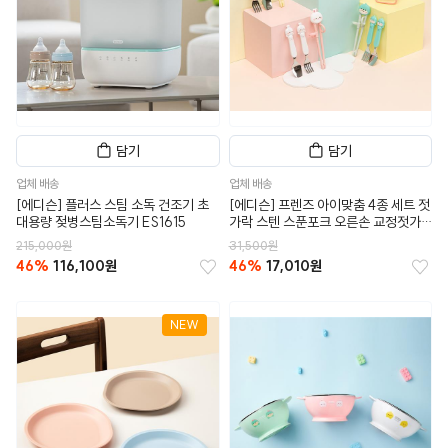
담기
담기
업체 배송
업체 배송
[에디슨] 플러스 스팀 소독 건조기 초
[에디슨] 프렌즈 아이맞춤 4종 세트 젓
대용량 젖병스팀소독기 ES1615
가락 스텐 스푼포크 오른손 교정젓가
락 케이스 세트
215,000원
31,500원
46%
116,100원
46%
17,010원
NEW