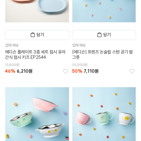
담기
담기
업체 배송
업체 배송
에디슨 플레이트 3종 세트 접시 유아
[에디슨] 프렌즈 논슬립 스텐 공기 밥
간식 접시 키즈 EP2544
그릇
11,500원
14,200원
46%
6,210원
50%
7,110원