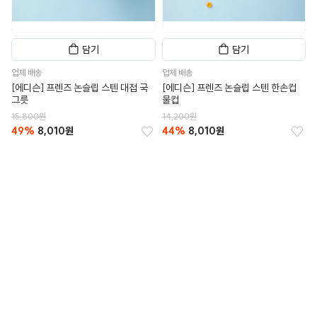
담기
담기
업체 배송
업체 배송
[에디슨] 프렌즈 논슬립 스텐 대접 국
[에디슨] 프렌즈 논슬립 스텐 한손컵
그릇
물컵
15,800원
14,200원
49%
8,010원
44%
8,010원