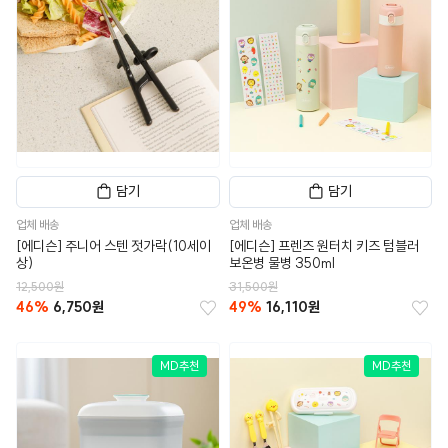
담기
담기
업체 배송
업체 배송
[에디슨] 주니어 스텐 젓가락(10세이
[에디슨] 프렌즈 원터치 키즈 텀블러
상)
보온병 물병 350ml
12,500원
31,500원
46%
6,750원
49%
16,110원
MD추천
MD추천