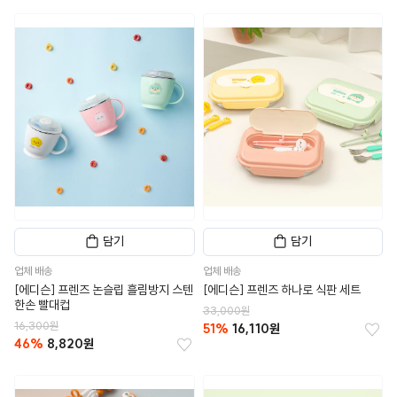
담기
담기
업체 배송
업체 배송
[에디슨] 프렌즈 논슬립 흘림방지 스텐
[에디슨] 프렌즈 하나로 식판 세트
한손 빨대컵
33,000원
16,300원
51%
16,110원
46%
8,820원