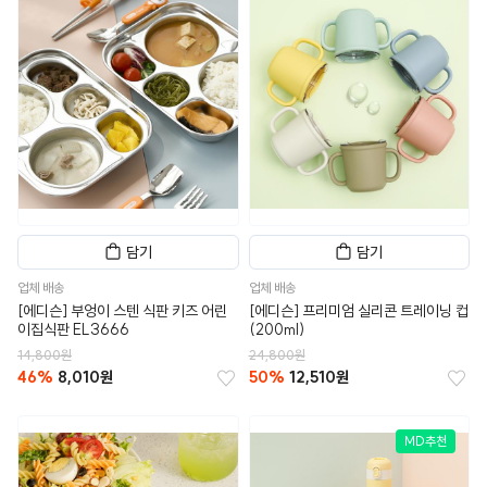
담기
담기
업체 배송
업체 배송
[에디슨] 부엉이 스텐 식판 키즈 어린
[에디슨] 프리미엄 실리콘 트레이닝 컵
이집식판 EL3666
(200ml)
14,800원
24,800원
46%
8,010원
50%
12,510원
MD추천