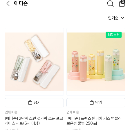
0
에디슨
뒤로가기
검색
장
인기순
MD추천
담기
담기
업체 배송
업체 배송
[에디슨] 2단계 스텐 젓가락 스푼 포크
[에디슨] 프렌즈 원터치 키즈 텀블러
케이스 세트(5세 이상)
보온병 물병 250ml