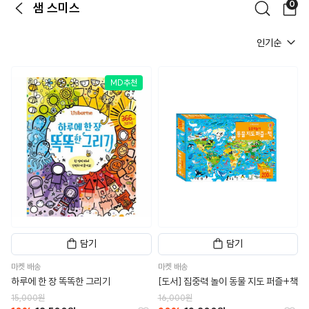
0
샘 스미스
뒤로가기
검색
장
인기순
MD추천
담기
담기
마켓 배송
마켓 배송
하루에 한 장 똑똑한 그리기
[도서] 집중력 놀이 동물 지도 퍼즐+책
15,000원
16,000원