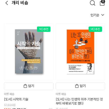
0
개리 비숍
뒤로가기
검색
장
인기순
MD추천
MD추천
담기
담기
마켓 배송
마켓 배송
[도서] 시작의 기술
[도서] 나는 인생의 아주 기본적인 것
부터 바꿔보기로 했다
17,500원