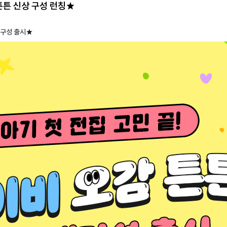
튼 신상 구성 런칭★
 구성 출시★